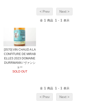
< Prev
Next >
1
1
1
全
商品
-
表示
[3570] VIN CHAUD A LA
CONFITURE DE MIRAB
ELLES 2023 DOMAINE
DURRMANN / ヴァンシ
ョー
SOLD OUT
1
1
1
全
商品
-
表示
< Prev
Next >