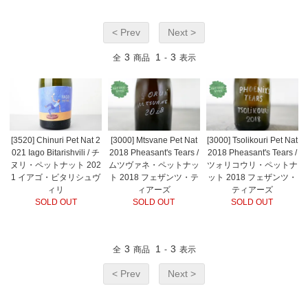
< Prev
Next >
3
1
3
全
商品
-
表示
[3520] Chinuri Pet Nat 2
[3000] Mtsvane Pet Nat
[3000] Tsolikouri Pet Nat
021 Iago Bitarishvili / チ
2018 Pheasant's Tears /
2018 Pheasant's Tears /
ヌリ・ペットナット 202
ムツヴァネ・ペットナッ
ツォリコウリ・ペットナ
1 イアゴ・ビタリシュヴ
ト 2018 フェザンツ・テ
ット 2018 フェザンツ・
ィリ
ィアーズ
ティアーズ
SOLD OUT
SOLD OUT
SOLD OUT
3
1
3
全
商品
-
表示
< Prev
Next >