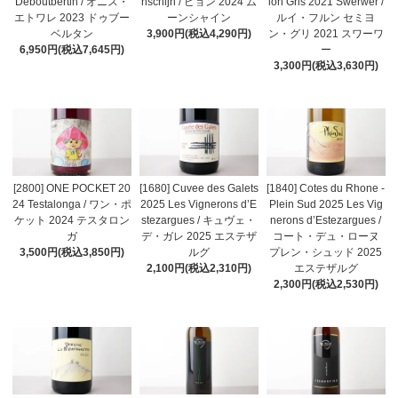
Deboutbertin / オニス・
nschijn / ピョン 2024 ム
lon Gris 2021 Swerwer /
エトワレ 2023 ドゥブー
ーンシャイン
ルイ・フルン セミヨ
ベルタン
3,900円(税込4,290円)
ン・グリ 2021 スワーワ
6,950円(税込7,645円)
ー
3,300円(税込3,630円)
[2800] ONE POCKET 20
[1680] Cuvee des Galets
[1840] Cotes du Rhone -
24 Testalonga / ワン・ポ
2025 Les Vignerons d’E
Plein Sud 2025 Les Vig
ケット 2024 テスタロン
stezargues / キュヴェ・
nerons d’Estezargues /
ガ
デ・ガレ 2025 エステザ
コート・デュ・ローヌ
3,500円(税込3,850円)
ルグ
プレン・シュッド 2025
2,100円(税込2,310円)
エステザルグ
2,300円(税込2,530円)