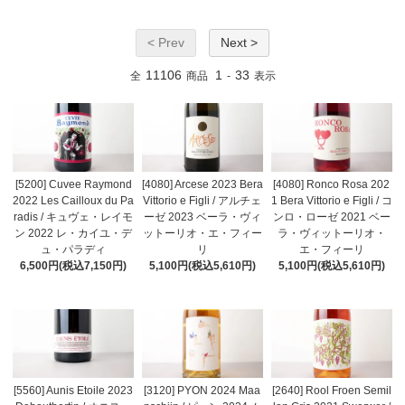
< Prev
Next >
11106
1
33
全
商品
-
表示
[5200] Cuvee Raymond
[4080] Arcese 2023 Bera
[4080] Ronco Rosa 202
2022 Les Cailloux du Pa
Vittorio e Figli / アルチェ
1 Bera Vittorio e Figli / コ
radis / キュヴェ・レイモ
ーゼ 2023 ベーラ・ヴィ
ンロ・ローゼ 2021 ベー
ン 2022 レ・カイユ・デ
ットーリオ・エ・フィー
ラ・ヴィットーリオ・
ュ・パラディ
リ
エ・フィーリ
6,500円(税込7,150円)
5,100円(税込5,610円)
5,100円(税込5,610円)
[5560] Aunis Etoile 2023
[3120] PYON 2024 Maa
[2640] Rool Froen Semil