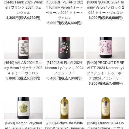
[3440] Frank 2024 Wenz
[4800] OH PETARD 202
[4800] NOROC 2024 To
el / フランク 2024 ヴェ
4 Tommy Veron / オー・
mmy Veron / ノロック 2
ンツェル
ペタール 2024 トミー・
024 トミー・ヴェロン
4,300円(税込4,730円)
ヴェロン
6,000円(税込6,600円)
6,000円(税込6,600円)
[4640] VALAB 2024 Tom
[5120] SHI FU MI 2024
[5440] PRODUIT DE BE
my Veron / ヴァラブ 202
Norann Ly / シフミ 2024
AUTE 2024 Norann Ly /
4 トミー・ヴェロン
ノラン・リー
プロデュイ・ドゥ・ボー
5,800円(税込6,380円)
6,400円(税込7,040円)
テ 2024 ノラン・リー
6,800円(税込7,480円)
[4960] Morgon Psyched
[2080] Alchymiste White
[2240] Efranor 2024 Do
elique 2023 Manuel Gir
Dry Wine 2024 Domaine
maine Sclavos / エフラ