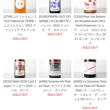
[2700] ぶどうとりんご 2
[3100] PINPIN 2022 DO
[2320] Pure Joy Botanic
023 Fattoria AL FIORE /
MAINE LA CALMETTE /
als Roseblossom 2021
ぶどうとりんご 2023 フ
パンパン 2022 ドメー
Hoch Essences / ピュ
ァットリア アルフィオ
ヌ・ラ・カルメット
ア・ジョイ・ボタニカル
ーレ
SOLD OUT
ス ローズブロッサム 20
SOLD OUT
21 ホッホ・エッセンセ
ス
SOLD OUT
[3520] Widr! 2020 Cyril Z
[4480] Surprise NV Rub
[4480] La Sorpresa Tone
angs / ウィダー! 2020 シ
en Diaz / サプライズ NV
les De Patio NV Ruben
リル・ザンク
ルベン・ディアス
Diaz / ラ・ソルプレッ
SOLD OUT
SOLD OUT
サ・トネレス・デ・パテ
ィオ NV ルベン・ディア
ス
SOLD OUT