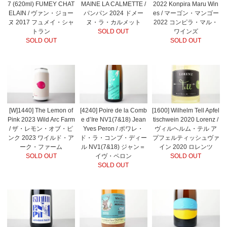
7 (620ml) FUMEY CHAT
MAINE LA CALMETTE /
2022 Konpira Maru Win
ELAIN / ヴァン・ジョー
パンパン 2024 ドメー
es / マーゴン・マンゴー
ヌ 2017 フュメイ・シャ
ヌ・ラ・カルメット
2022 コンピラ・マル・
トラン
SOLD OUT
ワインズ
SOLD OUT
SOLD OUT
[W]1440] The Lemon of
[4240] Poire de la Comb
[1600] Wilhelm Tell Apfel
Pink 2023 Wild Arc Farm
e d’Ire NV1(7&18) Jean
tischwein 2020 Lorenz /
/ ザ・レモン・オブ・ピ
Yves Peron / ポワレ・
ヴィルヘルム・テル ア
ンク 2023 ワイルド・ア
ド・ラ・コンブ・ディー
プフェルティッシュヴァ
ーク・ファーム
ル NV1(7&18) ジャン＝
イン 2020 ロレンツ
SOLD OUT
イヴ・ペロン
SOLD OUT
SOLD OUT