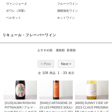
ヴァンジョーヌ
フルーツワイン
ポワレ（洋梨）
酒精強化ワイン
ベルモット
ホットワイン
リキュール・フレーバーワイン
おすすめ順
価格順
新着順
< Prev
Next >
108
1
33
全
商品
-
表示
[3120] ALMA ROSA NV
[5040] CARTAGENE 20
[4600] SUNNY CIDE UP
PITTNAUER / アルマ・
23 LES FRERES SOULI
2023 CLAUS PREISING
ローザ NV ピットナウア
ER / カルタジェーヌ 202
ER / サニーサイドアップ