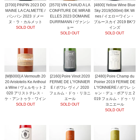
[3700] PINPIN 2023 DO
[3570] VIN CHAUD A LA
[4800] Yellow Wine Blue
MAINE LA CALMETTE /
CONFITURE DE MIRAB
Sky 2019(500ml) BK Wi
パンパン 2023 ドメー
ELLES 2023 DOMAINE
nes / イエローワイン・
ヌ・ラ・カルメット
DURRMANN / ヴァンシ
ブルースカイ 2019 BKワ
SOLD OUT
ョー
インズ
SOLD OUT
SOLD OUT
[W]6000] A Vermouth 20
[2160] Poire Vinot 2020
[2480] Poire Champ du
20 Aristotelis Ke Anthoul
FERME DE L'YONNIER
Poirier 2019 FERME DE
a Wine / ヴェルモット 2
E / ポワレ ヴィノ 2020
L'YONNIERE / ポワレ シ
020 アリストテレス・
フェルム・ドゥ・リヨニ
ャン・デュ・ポアリエ 2
ケ・アントゥラ・ワイン
エール
019 フェルム・ドゥ・リ
SOLD OUT
SOLD OUT
ヨニエール
SOLD OUT