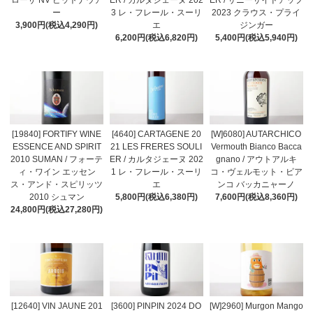
ー
3 レ・フレール・スーリ
2023 クラウス・プライ
3,900円(税込4,290円)
エ
ジンガー
6,200円(税込6,820円)
5,400円(税込5,940円)
[19840] FORTIFY WINE
[4640] CARTAGENE 20
[W]6080] AUTARCHICO
ESSENCE AND SPIRIT
21 LES FRERES SOULI
Vermouth Bianco Bacca
2010 SUMAN / フォーテ
ER / カルタジェーヌ 202
gnano / アウトアルキ
ィ・ワイン エッセン
1 レ・フレール・スーリ
コ・ヴェルモット・ビア
ス・アンド・スピリッツ
エ
ンコ バッカニャーノ
2010 シュマン
5,800円(税込6,380円)
7,600円(税込8,360円)
24,800円(税込27,280円)
[12640] VIN JAUNE 201
[3600] PINPIN 2024 DO
[W]2960] Murgon Mango