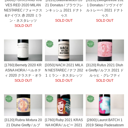
VES RED 2020 MILAN
21 Donatus / ブラウフレ
1 Donatus / ツヴァイゲ
NESTAREC / フォークス
ンキッシュ 2021 ドナト
ルトレーベ 2021 ドナト
&ナイヴス 赤 2020 ミラ
ゥス
ゥス
ン・ネスタレッツ
SOLD OUT
SOLD OUT
SOLD OUT
[1760] Bernety 2020 KR
[3350] NACH 2021 MILA
[3120] Rufus 2021 Dluh
ASNA HORA / ベルネテ
N NESTAREC / ナフ 202
e Grefty / ルフス 2021 ド
ィ 2020 クラスナ・オラ
1 ミラン・ネスタレッツ
ルゥヒ・グレフティ
SOLD OUT
SOLD OUT
SOLD OUT
[3120] Rubra Mixtura 20
[1760] Ruby 2021 KRAS
[2800] Laurot BATCH 1
21 Dluhe Grefty / ルブ
NA HORA / ルビー 2021
2019 Sklep Padesatosm