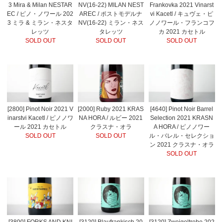
3 Mira & Milan NESTAR
NV(16-22) MILAN NEST
Frankovka 2021 Vinarst
EC / ピノ・ノワール 202
AREC / ポストモデルナ
vi Kacetl / キュヴェ・ピ
3 ミラ & ミラン・ネスタ
NV(16-22) ミラン・ネス
ノノワール・フランコフ
レッツ
タレッツ
カ 2021 カセトル
SOLD OUT
SOLD OUT
SOLD OUT
[2800] Pinot Noir 2021 V
[2000] Ruby 2021 KRAS
[4640] Pinot Noir Barrel
inarstvi Kacetl / ピノノワ
NA HORA / ルビー 2021
Selection 2021 KRASN
ール 2021 カセトル
クラスナ・オラ
A HORA / ピノノワー
SOLD OUT
SOLD OUT
ル・バレル・セレクショ
ン 2021 クラスナ・オラ
SOLD OUT
[3800] FORKS AND KNI
[3120] Blaufrankisch 20
[3120] Zweigeltrebe 202