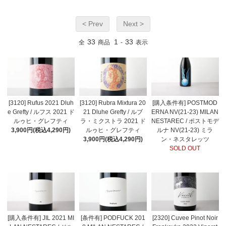
< Prev
Next >
33
1
33
全
商品
-
表示
[3120] Rufus 2021 Dluh
[3120] Rubra Mixtura 20
[購入条件有] POSTMOD
e Grefty / ルフス 2021 ド
21 Dluhe Grefty / ルブ
ERNA NV(21-23) MILAN
ルゥヒ・グレフティ
ラ・ミクストラ 2021 ド
NESTAREC / ポストモデ
3,900円(税込4,290円)
ルゥヒ・グレフティ
ルナ NV(21-23) ミラ
3,900円(税込4,290円)
ン・ネスタレッツ
SOLD OUT
[購入条件有] JIL 2021 MI
[条件有] PODFUCK 201
[2320] Cuvee Pinot Noir