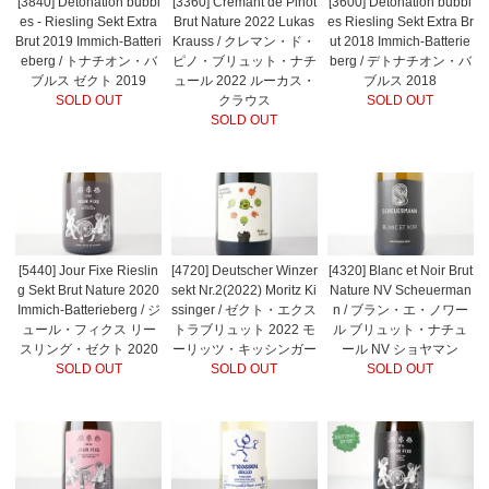
[3840] Detonation bubbl
[3360] Cremant de Pinot
[3600] Detonation bubbl
es - Riesling Sekt Extra
Brut Nature 2022 Lukas
es Riesling Sekt Extra Br
Brut 2019 Immich-Batteri
Krauss / クレマン・ド・
ut 2018 Immich-Batterie
eberg / トナチオン・バ
ピノ・ブリュット・ナチ
berg / デトナチオン・バ
ブルス ゼクト 2019
ュール 2022 ルーカス・
ブルス 2018
SOLD OUT
クラウス
SOLD OUT
SOLD OUT
[5440] Jour Fixe Rieslin
[4720] Deutscher Winzer
[4320] Blanc et Noir Brut
g Sekt Brut Nature 2020
sekt Nr.2(2022) Moritz Ki
Nature NV Scheuerman
Immich-Batterieberg / ジ
ssinger / ゼクト・エクス
n / ブラン・エ・ノワー
ュール・フィクス リー
トラブリュット 2022 モ
ル ブリュット・ナチュ
スリング・ゼクト 2020
ーリッツ・キッシンガー
ール NV ショヤマン
SOLD OUT
SOLD OUT
SOLD OUT