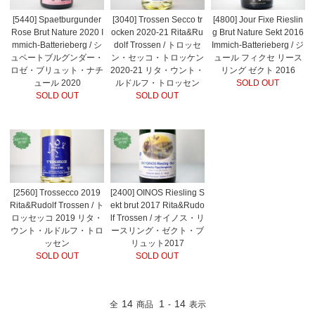
[5440] Spaetburgunder
[3040] Trossen Secco tr
[4800] Jour Fixe Rieslin
Rose Brut Nature 2020 I
ocken 2020-21 Rita&Ru
g Brut Nature Sekt 2016
mmich-Batterieberg / シ
dolf Trossen / トロッセ
Immich-Batterieberg / ジ
ュペートブルグンダー・
ン・セッコ・トロッケン
ュール フィクセ リース
ロゼ・ブリュット・ナチ
2020-21 リタ・ウント・
リング ゼクト 2016
ュール 2020
ルドルフ・トロッセン
SOLD OUT
SOLD OUT
SOLD OUT
[2560] Trossecco 2019
[2400] OINOS Riesling S
Rita&Rudolf Trossen / ト
ekt brut 2017 Rita&Rudo
ロッセッコ 2019 リタ・
lf Trossen / オイノス・リ
ウント・ルドルフ・トロ
ースリング・ゼクト・ブ
ッセン
リュット2017
SOLD OUT
SOLD OUT
14
1
14
全
商品
-
表示