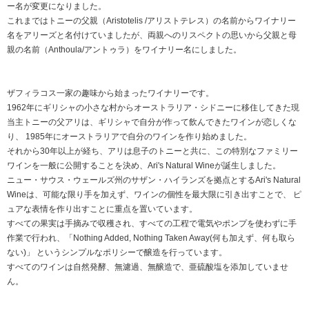
ー名が変更になりました。
これまではトニーの父親（Aristotelis /アリストテレス）の名前からワイナリー
名をアリーズと名付けていましたが、両親へのリスペクトの思いから父親と母
親の名前（Anthoula/アントゥラ）をワイナリー名にしました。
ザフィラコス一家の趣味から始まったワイナリーです。
1962年にギリシャの小さな村からオーストラリア・シドニーに移住してきた現
当主トニーの父アリは、ギリシャで自分が作って飲んできたワインが恋しくな
り、 1985年にオーストラリアで自分のワインを作り始めました。
それから30年以上が経ち、アリは息子のトニーと共に、この特別なファミリー
ワインを一般に公開することを決め、Ari's Natural Wineが誕生しました。
ニュー・サウス・ウェールズ州のサザン・ハイランズを拠点とするAri's Natural
Wineは、可能な限り手を加えず、ワインの個性を最大限に引き出すことで、 ピ
ュアな表情を作り出すことに重点を置いています。
すべての果実は手摘みで収穫され、すべての工程で電気やポンプを使わずに手
作業で行われ、「Nothing Added, Nothing Taken Away(何も加えず、何も取ら
ない)」 というシンプルなポリシーで醸造を行っています。
すべてのワインは自然発酵、無濾過、無醸造で、亜硫酸塩を添加していませ
ん。