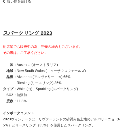
買い物を続ける
スパークリング 2023
他店舗でも販売中の為、完売の場合もございます。
その際は、ご了承ください。
国：
Australia (オーストラリア)
地域：
New South Wales (ニューサウスウェールズ)
品種：
Alvarinho (アルヴァリーニョ) 65%
Riesling (リースリング) 35%
タイプ：
White (白)、Sparkling (スパークリング)
SO2：
無添加
度数：
11.8%
インポータコメント
2023ヴィンテージは、リヴァーランドの砂質赤色土壌のアルバリーニョ（6
5％）とリースリング（35%）を使用したスパークリング。