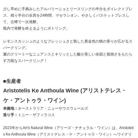
少し早めに手摘みしたアルバリーニョとリースリングの半分をダイレクトプレ
ス、残り半分の全房を24時間、マセラシオン。やさしくバスケットプレスし
て、古樽で一次発酵。
瓶内で発酵を終えるようにボトリング。
レモンスカッシュのようなフレッシュさと熟した黄金色の桃の香りが広がるス
パークリング。
澱のクリーミーなニュアンスとキリッとした酸が美しい余韻と複雑さをもたら
す万能なスパークリング！
■生産者
Aristotelis Ke Anthoula Wine (アリストテレス・
ケ・アントゥラ・ワイン)
本拠地：
オーストラリア・ニューサウスウェールズ
造り手：
トニー・ザフィラコス
2023年からAri's Natural Wine（アリーズ・ナチュラル・ワイン）は、Aristoteli
s Ke Anthoula Wine（アリストテレス・ケ・アントゥラ・ワイン）へワイナリ