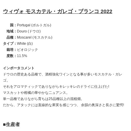
ウィヴォ モスカテル・ガレゴ・ブランコ 2022
国：
Portugal (ポルトガル)
地域：
Douro (ドウロ)
品種：
Moscarel (モスカテル)
タイプ：
White (白)
栽培：
ビオロジック
度数：
11.5%
インポータコメント
ドウロの歴史ある品種で、酒精強化ワインとなる事が多いモスカテル・ガレ
ゴ。
それをアロマティックでありながらキレッキレのドライに仕上げた!
マスカットや柑橘の華やかな二ュアンス。
単一品種でありながら育ちは25品種以上の混植畑。
だから、アタックには直線的な果実を感じつつ、 余韻の奥深さと長さに驚愕!
■生産者