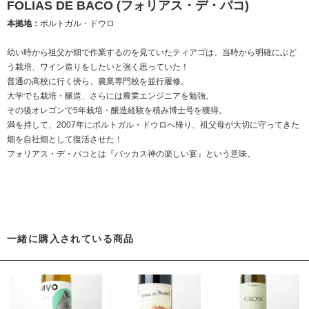
FOLIAS DE BACO (フォリアス・デ・バコ)
本拠地：
ポルトガル・ドウロ
幼い時から祖父が畑で作業するのを見ていたティアゴは、当時から明確にぶど
う栽培、ワイン造りをしたいと強く思っていた！
普通の高校に行く傍ら、農業専門校を並行履修。
大学でも栽培・醸造、さらには農業エンジニアを勉強。
その後オレゴンで5年栽培・醸造経験を積み博士号を獲得。
満を持して、2007年にポルトガル・ドウロへ帰り、祖父母が大切に守ってきた
畑を自社畑として復活させた！
フォリアス・デ・バコとは『バッカス神の楽しい宴』という意味。
一緒に購入されている商品