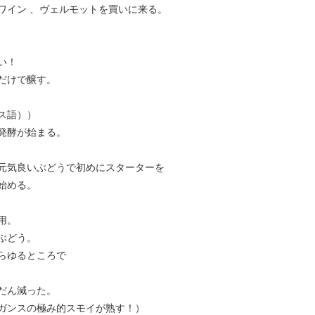
ワイン 、ヴェルモットを買いに来る。
い！
だけで醸す。
ス語））
発酵が始まる。
の元気良いぶどうで初めにスターターを
始める。
使用。
ぶどう。
らゆるところで
だん減った。
ガンスの極み的スモイが熟す！）