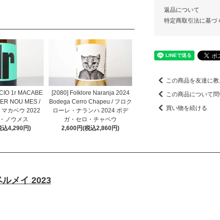
返品について
特定商取引法に基づ
この商品を友達に教
CCIO 1r MACABE
[2080] Folklore Naranja 2024
この商品について問
LER NOU MES /
Bodega Cerro Chapeu / フロク
買い物を続ける
 マカベウ 2022
ローレ・ナランハ 2024 ボデ
・ノウメス
ガ・セロ・チャペウ
税込4,290円)
2,600円(税込2,860円)
ルメイ 2023