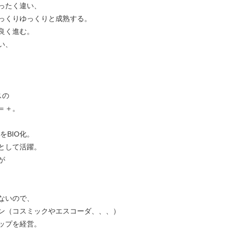
ったく違い、
っくりゆっくりと成熟する。
良く進む。
い、
スの
＝＋。
をBIO化。
として活躍。
が
ないので、
ン（コスミックやエスコーダ、、、）
ップを経営。