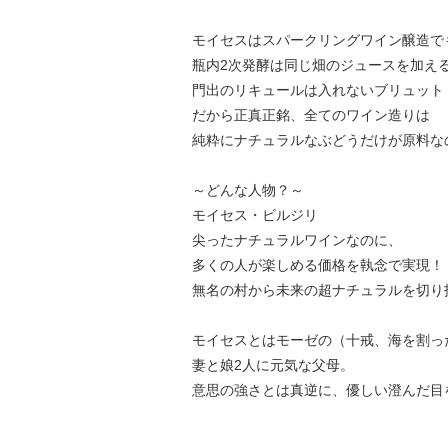
モイセスはスパークリングワイン醸造で
瓶内2次発酵は同じ畑のジュースを加え
門出のリキュールは入れないブリュッ
だから正真正銘、全てのワイン造りは
純粋にナチュラルなぶどうだけが原料な
～どんな人物？～
モイセス・ビルジリ
尖ったナチュラルワインなのに、
多くの人が楽しめる価格を執念で実現！
無名の村から未来の超ナチュラルを切り
モイセスとはモーゼの（十戒、海を割っ
妻と娘2人に元気な父母。
意思の強さとは真逆に、優しい澄んだ目