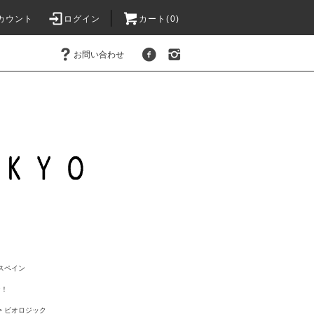
カウント
ログイン
カート(
0
)
お問い合わせ
スペイン
ン！
>
ビオロジック