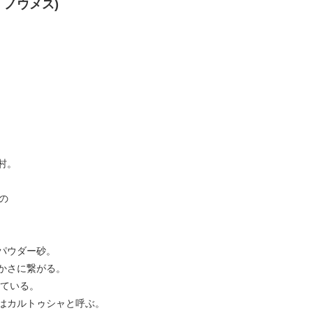
ル・ノウメス)
村。
の
パウダー砂。
かさに繋がる。
している。
はカルトゥシャと呼ぶ。