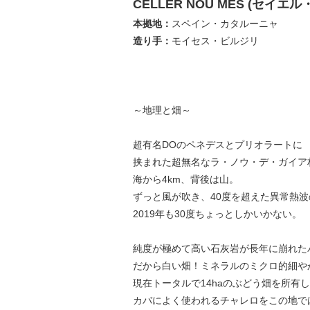
CELLER NOU MES (セイエ
本拠地：
スペイン・カタルーニャ
造り手：
モイセス・ビルジリ
～地理と畑～
超有名DOのペネデスとプリオラートに
挟まれた超無名なラ・ノウ・デ・ガイア
海から4km、背後は山。
ずっと風が吹き、40度を超えた異常熱波
2019年も30度ちょっとしかいかない。
純度が極めて高い石灰岩が長年に崩れた
だから白い畑！ミネラルのミクロ的細や
現在トータルで14haのぶどう畑を所有
カバによく使われるチャレロをこの地で