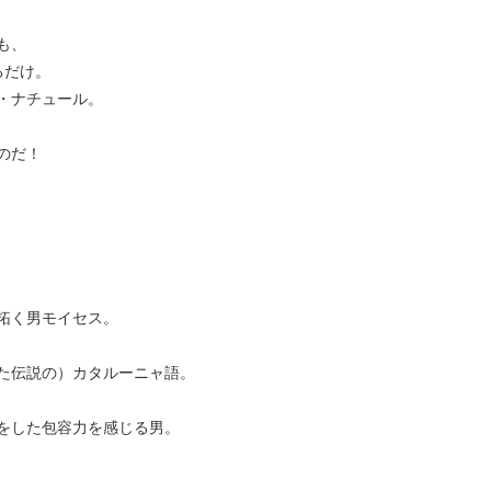
も、
るだけ。
ト・ナチュール。
のだ！
拓く男モイセス。
た伝説の）カタルーニャ語。
をした包容力を感じる男。