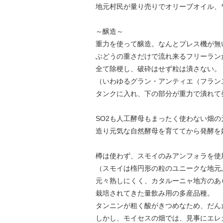
地元村民が量り売りでオリーブオイル、
～醸造～
重力を使って醸造。なんとプレス機が無
ぶどうの重さだけで流れ来るフリーラン
全て除梗し、破砕はせず粒は潰さない。
（いわゆるグラン・アンティエ（フラン
タンクに入れ、下の部分が重力で潰れて
SO2も人工酵母もまったく使わない畑
造り元気な自然酵母を育ててから発酵を
樽は使わず、スモイのみアンフォラを
（スモイは楕円形の粒のユニークな地元
元々熟しにくく、カタルーニャ地方のあ
栽培されてきた量飲み用の多産品種。
タンニンが粗く酸がきつめなため、だん
しかし、モイセスの畑では、見事にエレ