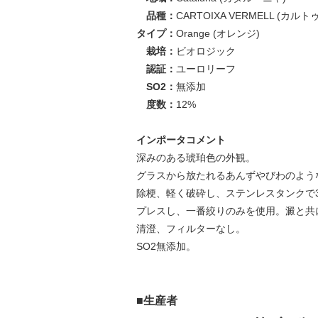
品種：
CARTOIXA VERMELL (カ
タイプ：
Orange (オレンジ)
栽培：
ビオロジック
認証：
ユーロリーフ
SO2：
無添加
度数：
12%
インポータコメント
深みのある琥珀色の外観。
グラスから放たれるあんずやびわのよう
除梗、軽く破砕し、ステンレスタンクで
プレスし、一番絞りのみを使用。澱と共
清澄、フィルターなし。
SO2無添加。
■生産者