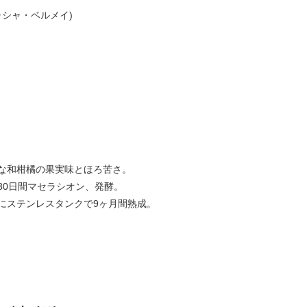
ルトゥシャ・ベルメイ)
な和柑橘の果実味とほろ苦さ。
30日間マセラシオン、発酵。
にステンレスタンクで9ヶ月間熟成。