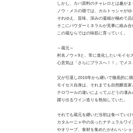
しかし、カバ原料のチャレロとは趣がま
ノウ・メスの畑では、カルトゥシャがゆ
それゆえ、旨味、深みの凝縮が極めて品
そこにパウダーミネラルが見事に絡み合
この蔵ならではの味筋に育っていく。
～蔵元～
村名ノウ＝9と、常に進化したいモイセ
心意気は「さらにプラスへ！！」でメス
父が引退し2010年から継いで徹底的に畑
モイセス自身は、それまでも自然醸造家
テロワールの違いによってぶどうの凄み
躍り出るワイン造りを熟知していた。
それでも蔵元を継いだ当初は食べていけ
カタルーニャ中の尖ったナチュラルワイ
やオリーブ、食材を集めたかわいいショ