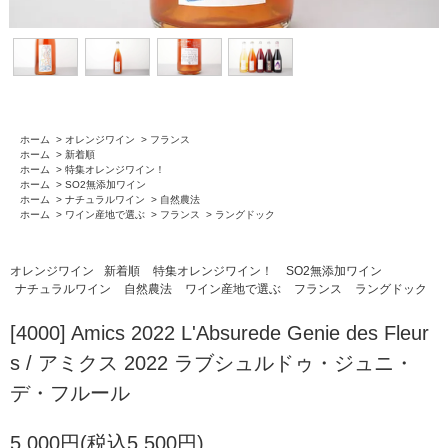
ホーム
>
オレンジワイン
>
フランス
ホーム
>
新着順
ホーム
>
特集オレンジワイン！
ホーム
>
SO2無添加ワイン
ホーム
>
ナチュラルワイン
>
自然農法
ホーム
>
ワイン産地で選ぶ
>
フランス
>
ラングドック
オレンジワイン
新着順
特集オレンジワイン！
SO2無添加ワイン
ナチュラルワイン
自然農法
ワイン産地で選ぶ
フランス
ラングドック
[4000] Amics 2022 L'Absurede Genie des Fleur
s / アミクス 2022 ラブシュルドゥ・ジュニ・
デ・フルール
5,000円(税込5,500円)