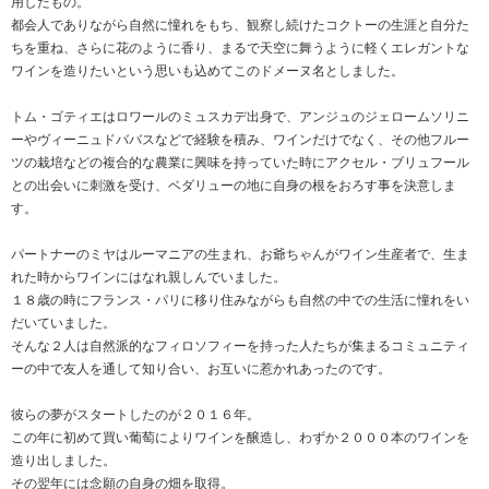
用したもの。
都会人でありながら自然に憧れをもち、観察し続けたコクトーの生涯と自分た
ちを重ね、さらに花のように香り、まるで天空に舞うように軽くエレガントな
ワインを造りたいという思いも込めてこのドメーヌ名としました。
トム・ゴティエはロワールのミュスカデ出身で、アンジュのジェロームソリニ
ーやヴィーニュドババスなどで経験を積み、ワインだけでなく、その他フルー
ツの栽培などの複合的な農業に興味を持っていた時にアクセル・ブリュフール
との出会いに刺激を受け、ベダリューの地に自身の根をおろす事を決意しま
す。
パートナーのミヤはルーマニアの生まれ、お爺ちゃんがワイン生産者で、生ま
れた時からワインにはなれ親しんでいました。
１８歳の時にフランス・パリに移り住みながらも自然の中での生活に憧れをい
だいていました。
そんな２人は自然派的なフィロソフィーを持った人たちが集まるコミュニティ
ーの中で友人を通して知り合い、お互いに惹かれあったのです。
彼らの夢がスタートしたのが２０１６年。
この年に初めて買い葡萄によりワインを醸造し、わずか２０００本のワインを
造り出しました。
その翌年には念願の自身の畑を取得。