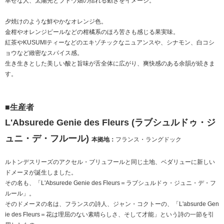
幸せな人、太陽光とブドウ畑の揺れる動きをイメージ。
夕焼けのような鮮やかなオレンジ色。
金柑やオレンジピールなどの柑橘系のほろ苦さも感じる果実味。
紅茶やKUSUMIティーなどのエキゾチックなニュアンスや、シナモン、白コシ
ョウなど緻密なスパイス感。
生き生きとした美しい酸と旨味が舌全体に広がり、爽快感のある余韻が続きま
す。
■生産者
L'Absurede Genie des Fleurs (ラブシュルドゥ・ジ
ュニ・デ・フルール)
本拠地：
フランス・ラングドック
ルトンデスリーズのアクセル・ブリュフールと同じ土地、ベダリューに新しい
ドメーヌが誕生しました。
その名も、「L'Absurede Genie des Fleurs＝ラブシュルドゥ・ジュニ・デ・フ
ルール」。
そのドメーヌの名は、フランスの詩人、ジャン・コクトーの、「L'absurde Gen
ie des Fleurs＝花は理屈のない素晴らしさ、そして才能」という詩の一節を引