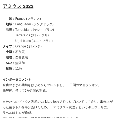
アミクス 2022
国：
France (フランス)
地域：
Languedoc (ラングドック)
品種：
Terret blanc (テレ・ブラン)
Terret Gris (テレ・グリ)
Ugni blanc (ユニ・ブラン)
タイプ：
Orange (オレンジ)
土壌：
石灰質
栽培：
自然農法
SO2：
無添加
度数：
11%
インポータコメント
全房のままの葡萄をはじめからブレンドし、10日間のマセラシオン。
発酵後、樽にて6か月間の熟成。
自分たちのブドウと近所のLa Marotteのブドウをブレンドして造り、出来上が
った後ボトルを半分あげたため、「アミクス＝友達」というキュヴェ名に。
ラベルはトムが作成。