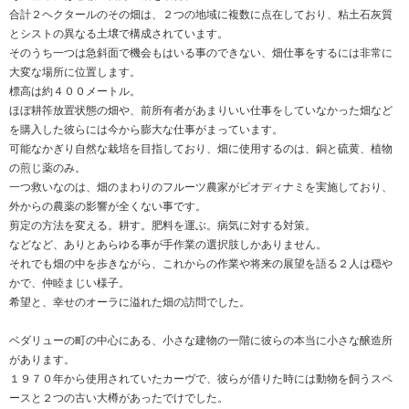
合計２ヘクタールのその畑は、２つの地域に複数に点在しており、粘土石灰質
とシストの異なる土壌で構成されています。
そのうち一つは急斜面で機会もはいる事のできない、畑仕事をするには非常に
大変な場所に位置します。
標高は約４００メートル。
ほぼ耕筰放置状態の畑や、前所有者があまりいい仕事をしていなかった畑など
を購入した彼らには今から膨大な仕事がまっています。
可能なかぎり自然な栽培を目指しており、畑に使用するのは、銅と硫黄、植物
の煎じ薬のみ。
一つ救いなのは、畑のまわりのフルーツ農家がビオディナミを実施しており、
外からの農薬の影響が全くない事です。
剪定の方法を変える。耕す。肥料を運ぶ。病気に対する対策。
などなど、ありとあらゆる事が手作業の選択肢しかありません。
それでも畑の中を歩きながら、これからの作業や将来の展望を語る２人は穏や
かで、仲睦まじい様子。
希望と、幸せのオーラに溢れた畑の訪問でした。
ベダリューの町の中心にある、小さな建物の一階に彼らの本当に小さな醸造所
があります。
１９７０年から使用されていたカーヴで、彼らが借りた時には動物を飼うスペ
ースと２つの古い大樽があったでけでした。