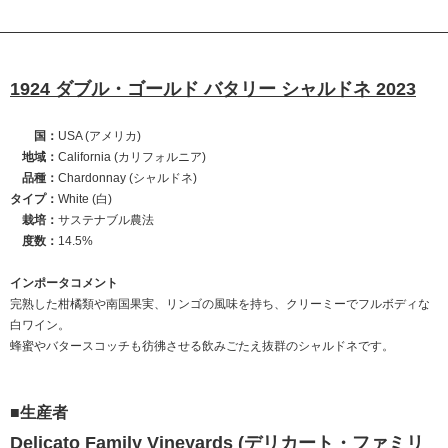
1924 ダブル・ゴールド バタリー シャルドネ 2023
国：
USA (アメリカ)
地域：
California (カリフォルニア)
品種：
Chardonnay (シャルドネ)
タイプ：
White (白)
栽培：
サステナブル農法
度数：
14.5%
インポータコメント
完熟した柑橘類や南国果実、リンゴの風味を持ち、クリーミーでフルボディな
白ワイン。
蜂蜜やバタースコッチも彷彿させる飲みごたえ抜群のシャルドネです。
■生産者
Delicato Family Vineyards (デリカート・ファミリ