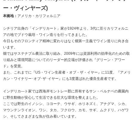
ー・ヴィンヤーズ)
本拠地：
アメリカ・カリフォルニア
シチリア出身の「インデリカート」家が1924年より、3代に亘りカリフォルニ
アの地でブドウ栽培・ワイン造りを行ってきました。
今日もそのフロンティア精神に変わりはなく畑第一主義でワイン造りに向き合
います。
畑ではサステナブル農法に取り組み、2009年には資源利用の効率化のための取
り組みと環境問題についてのリーダー的立場が評価され『グリーン・アワー
ド』を受賞。
また、これまでに『US・ワイン生産者・オブ・ザ・イヤー』に11度、『アメリ
カン・ワイナリー･オブ･ザ･イヤー』にも3度選ばれた優良生産者です。
インデリカ―ト家では西海岸モントレー郡に所有するサン・ベルナベの農園内
に野生動物が安心して生活できる壮大な環境を整えました。
ここでは野生のイノシシ、コヨーテ、ウサギ、ホリネズミ、アナグマ、シカ、
マウンテンライオン、ワシ、タカ、フクロウ、カモ、サギ、ムクドリ、ハゲワ
シ、そしてさまざまな魚が住み着いています。