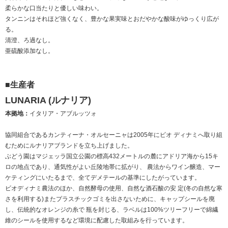
柔らかな口当たりと優しい味わい。
タンニンはそれほど強くなく、豊かな果実味とおだやかな酸味がゆっくり広が
る。
清澄、ろ過なし。
亜硫酸添加なし。
■生産者
LUNARIA (ルナリア)
本拠地：
イタリア・アブルッツォ
協同組合であるカンティーナ・オルセーニャは2005年にビオ ディナミへ取り組
むためにルナリアブランドを立ち上げました。
ぶどう園はマジェッラ国立公園の標高432メートルの麓にアドリア海から15キ
ロの地点であり、通気性がよい丘陵地帯に拡がり、 農法からワイン醸造、マー
ケティングにいたるまで、全てデメテールの基準にしたがっています。
ビオディナミ農法のほか、自然酵母の使用、自然な酒石酸の安 定(冬の自然な寒
さを利用する)またプラスチックゴミを出さないために、キャップシールを廃
し、伝統的なオレンジの糸で 瓶を封じる、ラベルは100%ツリーフリーで綿繊
維のシールを使用するなど環境に配慮した取組みを行っています。