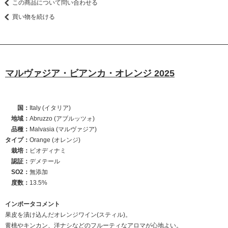
この商品について問い合わせる
買い物を続ける
マルヴァジア・ビアンカ・オレンジ 2025
国：
Italy (イタリア)
地域：
Abruzzo (アブルッツォ)
品種：
Malvasia (マルヴァジア)
タイプ：
Orange (オレンジ)
栽培：
ビオディナミ
認証：
デメテール
SO2：
無添加
度数：
13.5%
インポータコメント
果皮を漬け込んだオレンジワイン(スティル)。
黄桃やキンカン、洋ナシなどのフルーティなアロマが心地よい。