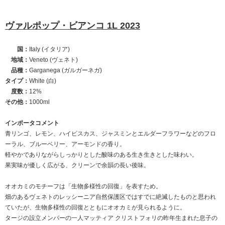
ヴァルポップ・ビアンコ 1L 2023
国：
Italy (イタリア)
地域：
Veneto (ヴェネト)
品種：
Garganega (ガルガーネガ)
タイプ：
White (白)
度数：
12%
その他：
1000ml
インポータコメント
青リンゴ、レモン、ハイビスカス、ジャスミンとエルダーフラワーなどのフロ
ーラル、ブルーベリー、アーモンドの香り。
軽やかでありながらしっかりとした酸味のある生き生きとした味わい。
果実味が優しく広がる、クリーンで余韻の長い後味。
オオカミのモチーフは「生物多様性の回復」を表すため。
畑のあるヴェネトのレッシーニア自然保護区ではすでに絶滅したものと思われ
ていたが、生物多様性の回復とともにオオカミが見られるように。
タージの設立メンバーの一人マッティア クリストフォリの昨年生まれた息子の