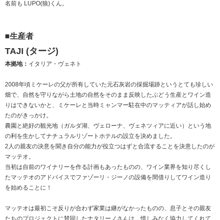
名前も LUPO(狼)くん。
■生産者
TAJI (タージ)
本拠地：
イタリア・ヴェネト
2008年頃ミケーレの父が所有していた元石灰岩の採掘場跡というとても珍しい
畑で、自然を守りながら土地の自然をそのまま反映したぶどう生産とワイン造
りはできないかと、ミケーレと当時ミャンマー駐在中のマッティアが話し始め
たのがきっかけ。
農園と絶好の観光地（ガルダ湖、ヴェローナ、ヴェネツィアに近い）という地
の利を生かしてナチュラルリゾートホテルの設立を決めました。
2人の親友の決意を聞き自分の能力が役立つはずと合流することを決意したのが
マッテオ。
当初は自前のワイナリーを作る計画もあったものの、ワイン業界を知り尽くし
たマッテオのアドバイスでファゾーリ・ジーノの設備を間借りしてワイン造り
を始めることに！
マッテオは最初こそ反りが合わず家業は継がなかったものの、息子とその親友
たちのプロジェクトに賛同したナタリーノさんは、惜しみなく協力してくれて