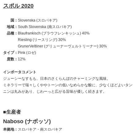
スポル 2020
国：
Slovenska (スロバキア)
地域：
South Slovenska (南スロバキア)
品種：
Blaufrankisch (ブラウフレンキッシュ) 40%
Riesling (リースリング) 30%
GrunerVeltliner (グリューナーヴェルトリーナー) 30%
タイプ：
Pink (ロゼ)
度数：
12%
インポータコメント
ジューシーなすもも、日本のさくらんぼのチャーミングな風味。
ミネラリーで瑞々しくややトーンの低いなめらかな酸に、少なくほどよいタン
ニンは丸みがあり、じわーっと広がる旨味が優しく続きます。
■生産者
Naboso (ナボッソ)
本拠地：
スロバキア・南スロバキア