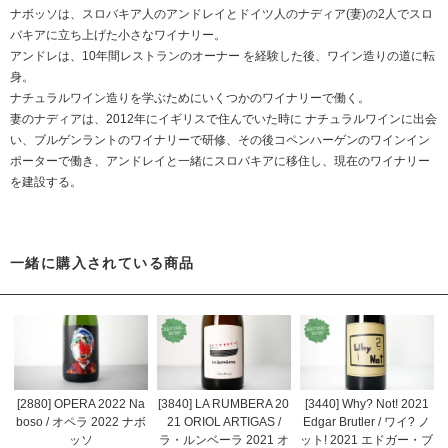
ナボッソは、スロバキア人のアンドレイとドイツ人のナディア(妻)の2人でスロ
バキアに立ち上げた小さなワイナリー。
アンドレは、10年間レストランのオーナー を経験した後、ワイン造りの道に転
身。
ナチュラルワイン造りを学ぶためにいくつかのワイナリーで働く。
妻のナディアは、2012年にイギリスで住んでいた時に ナチュラルワインに出会
い、ブルゲンラントのワイナリーで研修、その後コペンハーゲンのワインイン
ポーターで働き、アンドレイと一緒にスロバキアに移住し、現在のワイナリー
を建設する。
一緒に購入されている商品
[2880] OPERA 2022 Na
[3840] LA RUMBERA 20
[3440] Why? Not! 2021
boso / オペラ 2022 ナボ
21 ORIOL ARTIGAS /
Edgar Brutler / ワイ? ノ
ッソ
ラ・ルンベーラ 2021 オ
ット! 2021 エドガー・ブ